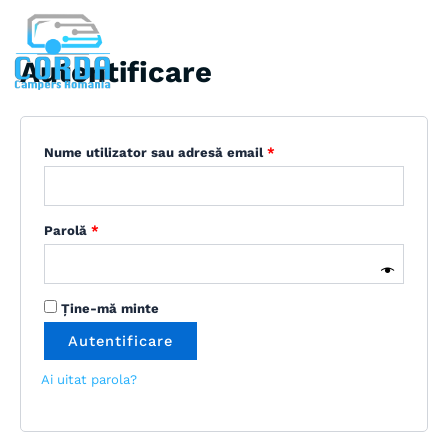
Contul Meu
Skip
Obligatoriu
Obligatoriu
to
content
Autentificare
Nume utilizator sau adresă email
*
Parolă
*
Ține-mă minte
Autentificare
Ai uitat parola?