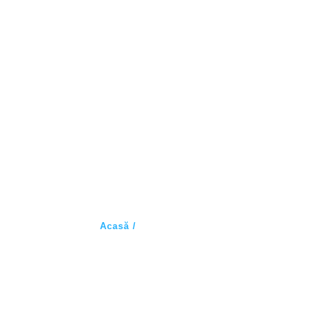
SUNLIGHT A70
Acasă /
SUNLIGHT A70