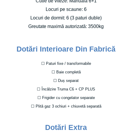
Cutie de viteze: Manuală 6+1
Locuri pe scaune: 6
Locuri de dormit: 6 (3 paturi duble)
Greutate maximă autorizată: 3500kg
Dotări Interioare Din Fabrică
☐ Paturi fixe / transformabile
☐ Baie completă
☐ Duș separat
☐ Încălzire Truma C6 + CP PLUS
☐ Frigider cu congelator separate
☐ Plită gaz 3 ochiuri + chiuvetă separată
Dotări Extra