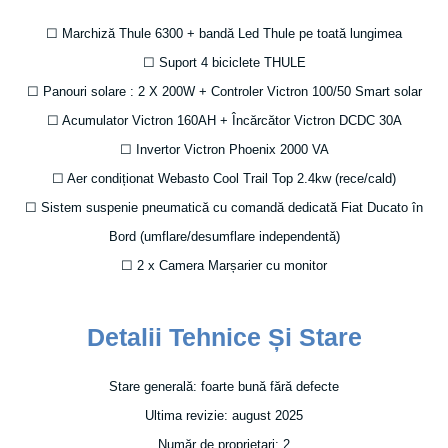
☐ Marchiză Thule 6300 + bandă Led Thule pe toată lungimea
☐ Suport 4 biciclete THULE
☐ Panouri solare : 2 X 200W + Controler Victron 100/50 Smart solar
☐ Acumulator Victron 160AH + Încărcător Victron DCDC 30A
☐ Invertor Victron Phoenix 2000 VA
☐ Aer condiționat Webasto Cool Trail Top 2.4kw (rece/cald)
☐ Sistem suspenie pneumatică cu comandă dedicată Fiat Ducato în
Bord (umflare/desumflare independentă)
☐ 2 x Camera Marșarier cu monitor
Detalii Tehnice Și Stare
Stare generală: foarte bună fără defecte
Ultima revizie: august 2025
Număr de proprietari: 2